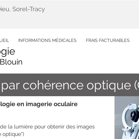
ieu, Sorel-Tracy
UEIL
INFORMATIONS MÉDICALES
FRAIS FACTURABLES
gie
Blouin
par cohérence optique 
ologie en imagerie oculaire
ité de la lumière pour obtenir des images
e optique")