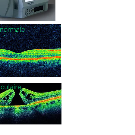
 normale
culaire