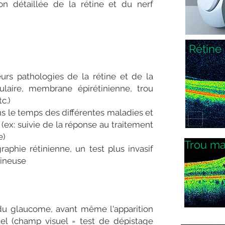
on détaillée de la rétine et du nerf
Rétine
urs pathologies de la rétine et de la
aire, membrane épirétinienne, trou
c.)
ns le temps des différentes maladies et
t (ex: suivie de la réponse au traitement
e)
Trou ma
raphie rétinienne, un test plus invasif
eineuse
du glaucome, avant même l'apparition
l (champ visuel = test de dépistage