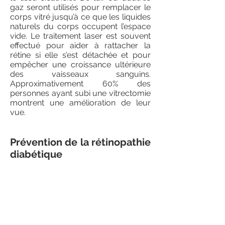
gaz seront utilisés pour remplacer le
corps vitré jusqu’à ce que les liquides
naturels du corps occupent l’espace
vide. Le traitement laser est souvent
effectué pour aider à rattacher la
rétine si elle s’est détachée et pour
empêcher une croissance ultérieure
des vaisseaux sanguins.
Approximativement 60% des
personnes ayant subi une vitrectomie
montrent une amélioration de leur
vue.
Prévention de la rétinopathie
diabétique
Il n’est pas possible de prévenir toutes
les complications du diabète, mais un
contrôle régulier des taux sanguins
de sucre par une quantité ajustée
d’insuline permet de diminuer les
chances d’apparition de ces